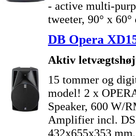
- active multi-pur
tweeter, 90° x 60° 
DB Opera XD15 
Aktiv letvægtshøj
15 tommer og digit
model! 2 x OPERA
Speaker, 600 W/R
Amplifier incl. D
432x655x353 mm, 