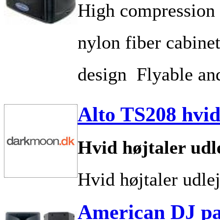
High compression 1
nylon fiber cabinet
design  Flyable an
Alto TS208 hvid
Hvid højtaler udle
Hvid højtaler udlej
American DJ pas