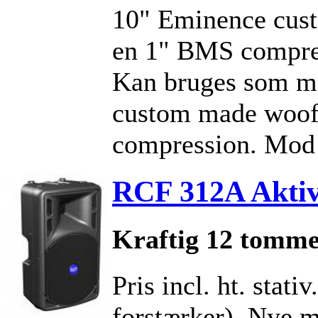
10" Eminence cus
en 1" BMS compres
Kan bruges som m
custom made woof
compression. Mod
RCF 312A Aktiv
Kraftig 12 tomme
Pris incl. ht. stati
forstærker). Nye 