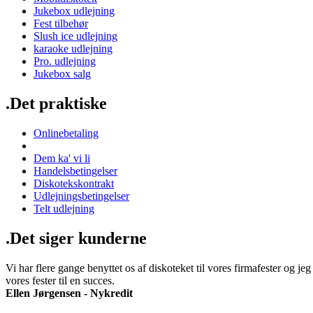
Jukebox udlejning
Fest tilbehør
Slush ice udlejning
karaoke udlejning
Pro. udlejning
Jukebox salg
.Det praktiske
Onlinebetaling
Dem ka' vi li
Handelsbetingelser
Diskotekskontrakt
Udlejningsbetingelser
Telt udlejning
.Det siger kunderne
Vi har flere gange benyttet os af diskoteket til vores firmafester og jeg
vores fester til en succes.
Ellen Jørgensen - Nykredit