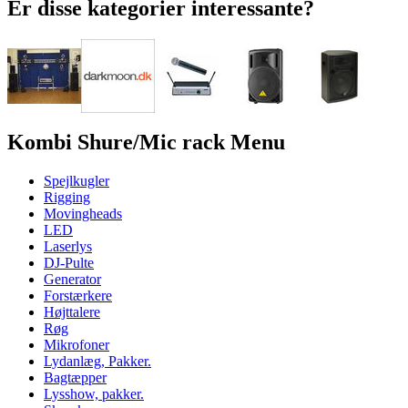
Er disse kategorier interessante?
Kombi Shure/Mic rack Menu
Spejlkugler
Rigging
Movingheads
LED
Laserlys
DJ-Pulte
Generator
Forstærkere
Højttalere
Røg
Mikrofoner
Lydanlæg, Pakker.
Bagtæpper
Lysshow, pakker.