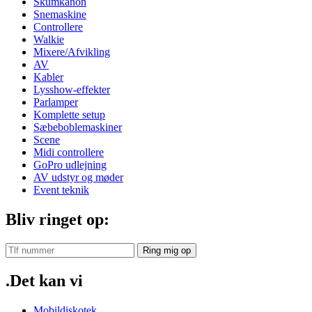
Skumkanon
Snemaskine
Controllere
Walkie
Mixere/Afvikling
AV
Kabler
Lysshow-effekter
Parlamper
Komplette setup
Sæbeboblemaskiner
Scene
Midi controllere
GoPro udlejning
AV udstyr og møder
Event teknik
Bliv ringet op:
Ring mig op
.Det kan vi
Mobildiskotek