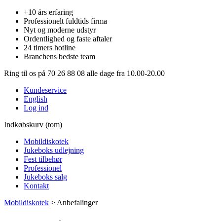
+10 års erfaring
Professionelt fuldtids firma
Nyt og moderne udstyr
Ordentlighed og faste aftaler
24 timers hotline
Branchens bedste team
Ring til os på 70 26 88 08 alle dage fra 10.00-20.00
Kundeservice
English
Log ind
Indkøbskurv (tom)
Mobildiskotek
Jukeboks udlejning
Fest tilbehør
Professionel
Jukeboks salg
Kontakt
Mobildiskotek
>
Anbefalinger