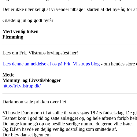
Det er ikke utænkeligt at vi vender tilbage i starten af det nye år, for a
Glædelig jul og godt nytår
Med venlig hilsen
Flemming
Læs om Frk. Vilstrups bryllupsfest her!
Læs denne anmeldelse af os på Frk. Vilstrups blog
- om hendes store 
Mette
Mommy- og Livsstilsblogger
http://frkvilstrup.dk/
Darkmoon satte prikken over i’et
Vi havde Darkmoon til at spille til vores søns 18 års fødselsdag. De gi
Teamet kom i god tid og satte anlægget op, og hele aftenen forløb helt 
De unge kunne gå op og bestille særlige numre, de gerne ville høre.
Og DJ'en havde en dejlig venlig udstråling som smittede af.
Der blev danset igennem.