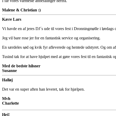
I får vores varmeste anbefalinger herfra.
Malene & Christian :)
Kære Lars
Vi havde en af jeres DJ´s ude til vores fest i Dronningmølle i lørdags d
Jeg vil bare rose jer for en fantastisk service og organisering.
En særdeles sød og kvik fyr afleverede og hentede udstyret. Og om a
Tusind tak for at have hjulpet med at gøre vores fest til en fantastisk o
Med de bedste hilsner
Susanne
Halløj
Det var en super aften han leveret, tak for hjælpen.
Mvh
Charlotte
Hej!