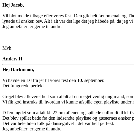
Hej Jacob,
Vil blot melde tilbage efter vores fest. Den gik helt fænomenalt og Th
lyttede til ønsker, osv. Alt i alt var det lige det jeg håbede på, da 
Jeg anbefaler jer gerne til andre.
Mvh
Anders H
Hej Darkmoon,
Vi havde en DJ fra jer til vores fest den 10. september.
Det fungerede perfekt.
Grejet blev afleveret helt som aftalt af en meget venlig ung mand, som
Vi fik god instruks til, hvordan vi kunne afspille egen playliste under
DJ'en mødet som aftalt kl. 22 om aftenen og spillede uafbrudt til kl. 0
Det blev spillet både fra den indsendte playliste og gæsternes ønsker p
Det var hele tiden folk på dansegulvet - det var helt perfekt.
Jeg anbefaler jer gerne til andre.