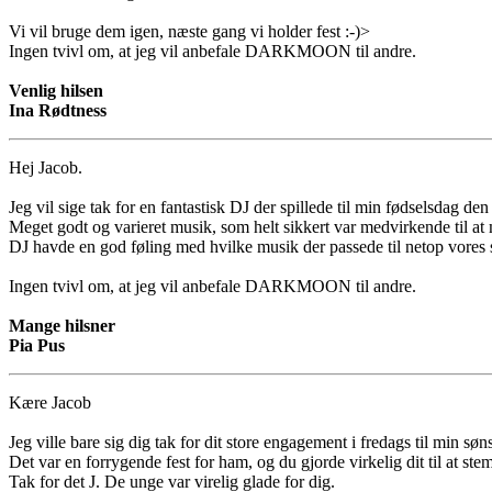
Vi vil bruge dem igen, næste gang vi holder fest :-)>
Ingen tvivl om, at jeg vil anbefale DARKMOON til andre.
Venlig hilsen
Ina Rødtness
Hej Jacob.
Jeg vil sige tak for en fantastisk DJ der spillede til min fødselsdag d
Meget godt og varieret musik, som helt sikkert var medvirkende til at m
DJ havde en god føling med hvilke musik der passede til netop vores 
Ingen tvivl om, at jeg vil anbefale DARKMOON til andre.
Mange hilsner
Pia Pus
Kære Jacob
Jeg ville bare sig dig tak for dit store engagement i fredags til min søn
Det var en forrygende fest for ham, og du gjorde virkelig dit til at st
Tak for det J. De unge var virelig glade for dig.