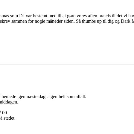
omas som DJ var bestemt med til at gøre vores aften præcis til det vi h
jeg vi skrev sammen for nogle måneder siden. Så thumbs up til dig og Da
 hentede igen næste dag - igen helt som aftalt.
 middagen.
2.00.
å stedet.