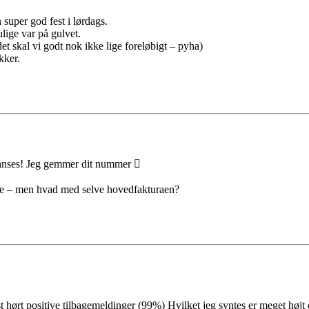
 super god fest i lørdags.
ulige var på gulvet.
et skal vi godt nok ikke lige foreløbigt – pyha)
kker.
l danses! Jeg gemmer dit nummer 
time – men hvad med selve hovedfakturaen?
hørt positive tilbagemeldinger (99%) Hvilket jeg syntes er meget højt og