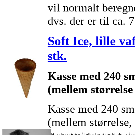
vil normalt beregn
dvs. der er til ca. 
Soft Ice, lille v
stk.
Kasse med 240 sm
(mellem størrelse
Kasse med 240 smø
(mellem størrelse, 
Har du spørgsmål eller brug for hjælp - så er