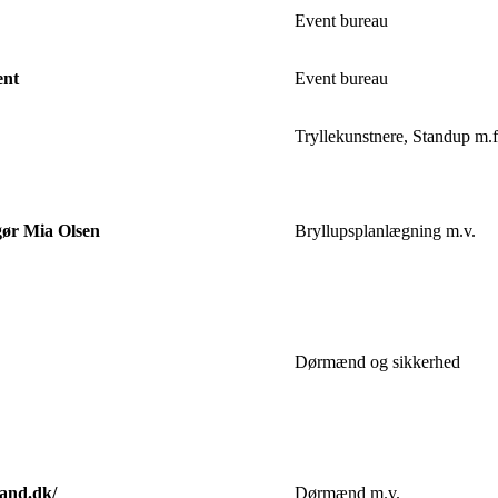
Event bureau
ent
Event bureau
Tryllekunstnere, Standup m.f
gør Mia Olsen
Bryllupsplanlægning m.v.
Dørmænd og sikkerhed
land.dk/
Dørmænd m.v.