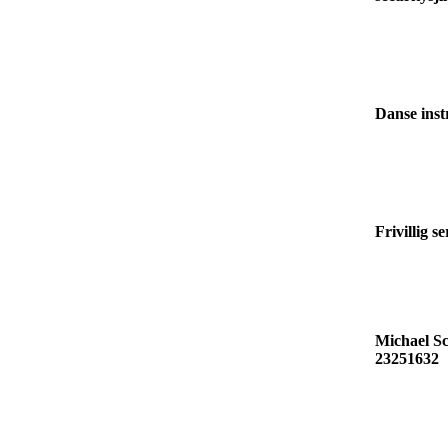
Danse inst
Frivillig s
Michael Sc
23251632