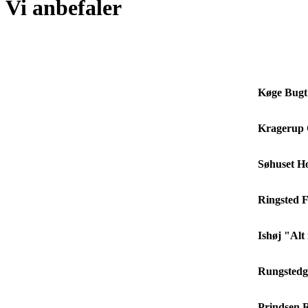
Vi anbefaler
Køge Bugt
Kragerup
Søhuset Ho
Ringsted F
Ishøj "Alt 
Rungstedg
Prindsen R