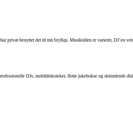
 har privat benyttet det til mit bryllup. Musikstilen er varieret, DJ´en v
es professionelle DJs, mobildiskoteker, flotte jukebokse og skinndende di