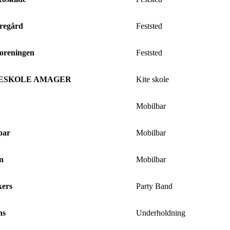
regård
Feststed
Foreningen
Feststed
TESKOLE AMAGER
Kite skole
Mobilbar
par
Mobilbar
n
Mobilbar
kers
Party Band
ns
Underholdning