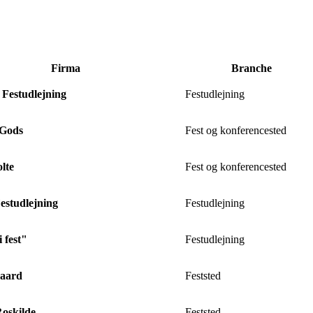
Firma
Branche
 Festudlejning
Festudlejning
 Gods
Fest og konferencested
lte
Fest og konferencested
estudlejning
Festudlejning
i fest"
Festudlejning
aard
Feststed
oskilde
Feststed