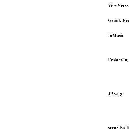
Vice Versa
Grunk Ev
InMusic
Festarran
JP vagt
securitysjl