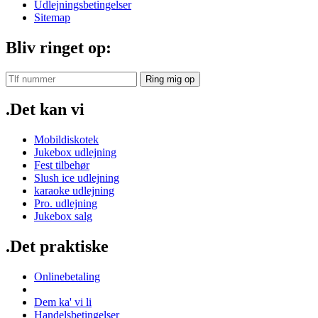
Udlejningsbetingelser
Sitemap
Bliv ringet op:
Ring mig op
.Det kan vi
Mobildiskotek
Jukebox udlejning
Fest tilbehør
Slush ice udlejning
karaoke udlejning
Pro. udlejning
Jukebox salg
.Det praktiske
Onlinebetaling
Dem ka' vi li
Handelsbetingelser