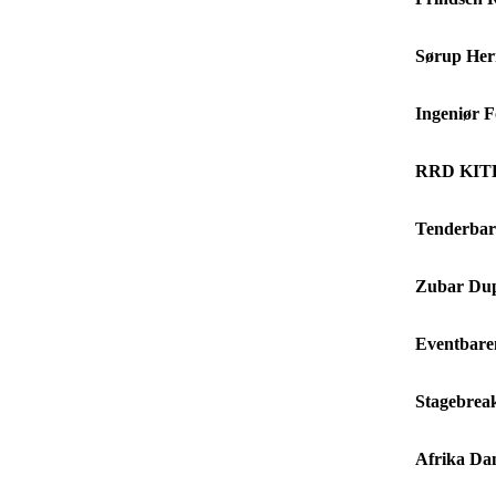
Sørup Her
Ingeniør 
RRD KI
Tenderbar
Zubar Du
Eventbare
Stagebrea
Afrika Da