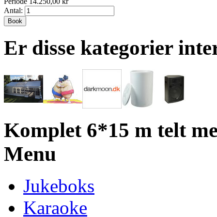
Periode 14.250,00 kr
Antal:
Book
Er disse kategorier inte
Komplet 6*15 m telt me
Menu
Jukeboks
Karaoke