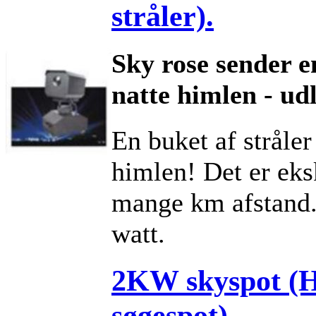
stråler).
Sky rose sender e
natte himlen - ud
En buket af stråler
himlen! Det er eks
mange km afstand.
watt.
2KW skyspot (H
søgespot).