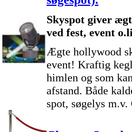
Skyspot giver æg
ved fest, event o.l
Ægte hollywood sky
event! Kraftig kegl
himlen og som ka
afstand. Både kald
spot, søgelys m.v.