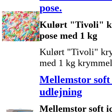
pose.
Kulørt "Tivoli" k
pose med 1 kg
Kulørt "Tivoli" kr
med 1 kg krymmel
Mellemstor soft
udlejning
Mellemstor soft ic